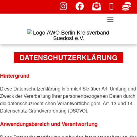
fab fa-instagram
fab fa-facebook
fas fa-envelope-
fa
Skip
far fa-env
to
content
DATENSCHUTZERKLÄRUNG
Hintergrund
Diese Datenschutzerklärung informiert Sie über Art, Umfang und
Zweck der Verarbeitung Ihrer personenbezogenen Daten durch
die datenschuzrechtlichen Verantwortliche gem. Art. 13 und 14
Datenschutz-Grundverordnung (DSGVO).
Anwendungsbereich und Verantwortung
Diese Datenschutzerklärung gilt für das Internetangebot von der