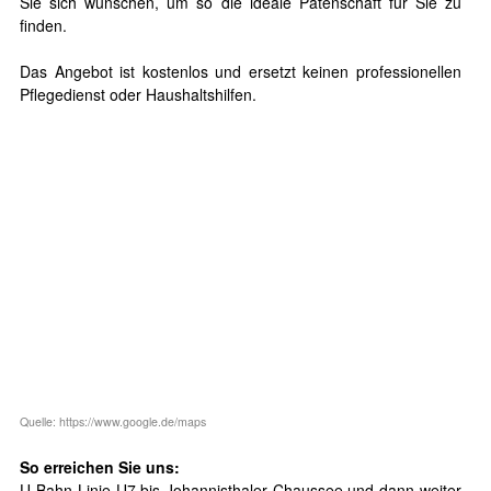
Sie sich wünschen, um so die ideale Patenschaft für Sie zu
finden.
Das Angebot ist kostenlos und ersetzt keinen professionellen
Pflegedienst oder Haushaltshilfen.
Quelle: https://www.google.de/maps
So erreichen Sie uns:
U-Bahn Linie U7 bis Johannisthaler Chaussee und dann weiter