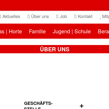
Aktuelles
Über uns
Job
Kontakt
Mitg
as | Horte
Familie
Jugend | Schule
Bera
ÜBER UNS
GESCHÄFTS-
STELLE