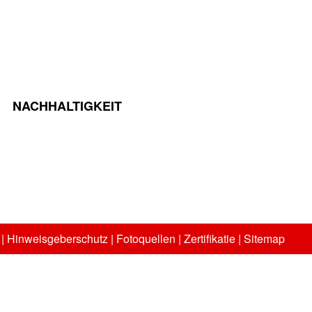
NACHHALTIGKEIT
|
Hinweisgeberschutz
|
Fotoquellen
|
Zertifikatie
| Sitemap