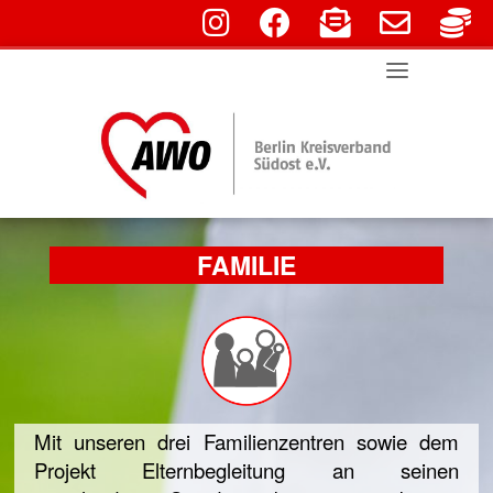
fab fa-instagram
fab fa-facebook
fas fa-envelope-o
far fa-env
fa
Skip
to
content
FAMILIE
Mit unseren drei Familienzentren sowie dem
Projekt Elternbegleitung an seinen