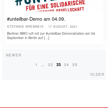
#unteilbar-Demo am 04.09.
STEFANIE BRENNEIS
17 AUGUST, 2021
Berliner AWO ruft mit zur #unteilbar-Demonstration am 04.
September in Berlin auf […]
Newer
NEWER
Posts
1
…
32
33
34
35
navigation
O
OLDER
Hintergrundbild/Quelle: AdobeStock_©DOC-Rabe-Media_Megaphone-with-hand