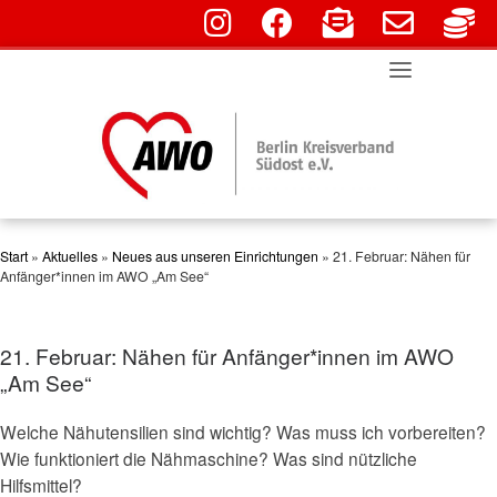
fab fa-instagram
fab fa-facebook
fas fa-envelope-o
far fa-env
fa
Skip
to
content
Start
»
Aktuelles
»
Neues aus unseren Einrichtungen
»
21. Februar: Nähen für
Anfänger*innen im AWO „Am See“
21. Februar: Nähen für Anfänger*innen im AWO
„Am See“
Welche Nähutensilien sind wichtig? Was muss ich vorbereiten?
Wie funktioniert die Nähmaschine? Was sind nützliche
Hilfsmittel?