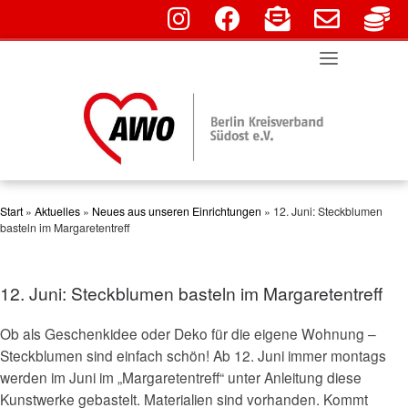
fab fa-instagram
fab fa-facebook
fas fa-envelope-o
far fa-env
fa
Skip
to
content
Start
»
Aktuelles
»
Neues aus unseren Einrichtungen
»
12. Juni: Steckblumen
basteln im Margaretentreff
12. Juni: Steckblumen basteln im Margaretentreff
Ob als Geschenkidee oder Deko für die eigene Wohnung –
Steckblumen sind einfach schön! Ab 12. Juni immer montags
werden im Juni im „Margaretentreff“ unter Anleitung diese
Kunstwerke gebastelt. Materialien sind vorhanden. Kommt