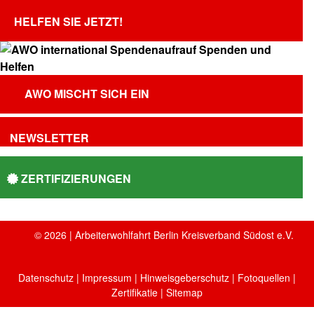
HELFEN SIE JETZT!
AWO MISCHT SICH EIN
NEWSLETTER
ZERTIFIZIERUNGEN
© 2026 | Arbeiterwohlfahrt Berlin Kreisverband Südost e.V.
Datenschutz
|
Impressum
|
Hinweisgeberschutz
|
Fotoquellen
|
Zertifikatie
| Sitemap