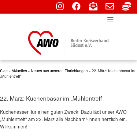
fab fa-instagram
fab fa-facebook
fas fa-envelope-o
far fa-env
fa
Skip
to
content
Start
»
Aktuelles
»
Neues aus unseren Einrichtungen
»
22. März: Kuchenbasar im
„Mühlentreff“
22. März: Kuchenbasar im „Mühlentreff
Kuchenessen für einen guten Zweck: Dazu lädt unser AWO
„Mühlentreff“ am 22. März alle Nachbarn/-innen herzlich ein.
Willkommen!