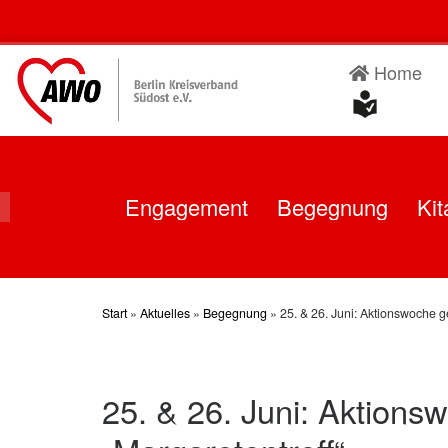
Skip
to
content
Home
Engagement
Begegnung
Kit
Start
»
Aktuelles
»
Begegnung
»
25. & 26. Juni: Aktionswoche g
25. & 26. Juni: Aktion