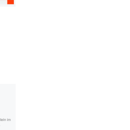
#WirSindDieBrandmau
: Aufruf Aktionstag am
03. Februar
teln im
#WirSindDieBrandmauer: Aufru
e
Aktionstag am 03. Februar Auc