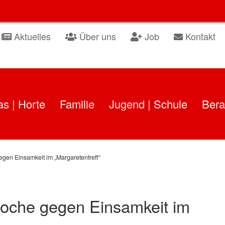
Aktuelles
Über uns
Job
Kontakt
as | Horte
Familie
Jugend | Schule
Bera
egen Einsamkeit im „Margaretentreff“
swoche gegen Einsamkeit im