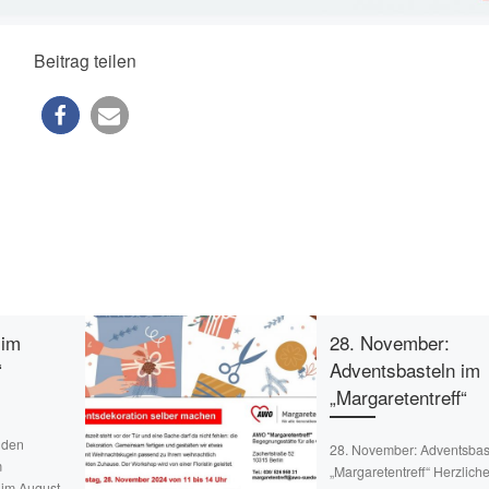
Beitrag teilen
 im
28. November:
“
Adventsbasteln im
„Margaretentreff“
 den
28. November: Adventsbas
m
„Margaretentreff“ Herzlich
 im August