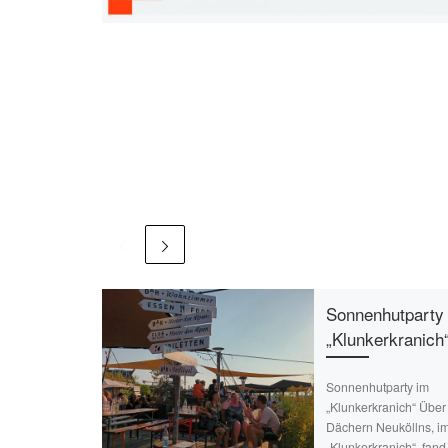
Sonnenhutparty
„Klunkerkranich
Sonnenhutparty im
„Klunkerkranich“ Über
Dächern Neuköllns, i
„Klunkerkranich“, fand