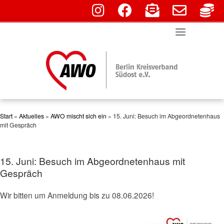
fab fa-instagram
fab fa-facebook
fas fa-envelope-o
far fa-env
fa
Skip
to
content
Start
»
Aktuelles
»
AWO mischt sich ein
»
15. Juni: Besuch im Abgeordnetenhaus
mit Gespräch
15. Juni: Besuch im Abgeordnetenhaus mit
Gespräch
Wir bitten um Anmeldung bis zu 08.06.2026!