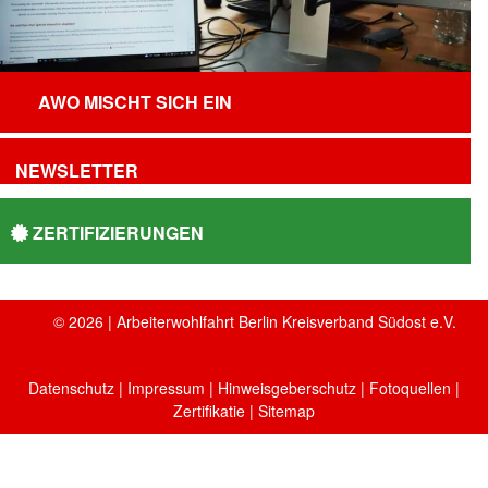
AWO MISCHT SICH EIN
NEWSLETTER
ZERTIFIZIERUNGEN
© 2026 | Arbeiterwohlfahrt Berlin Kreisverband Südost e.V.
Datenschutz
|
Impressum
|
Hinweisgeberschutz
|
Fotoquellen
|
Zertifikatie
| Sitemap