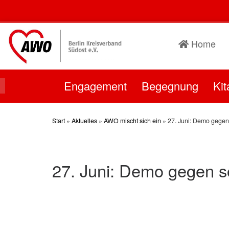
Skip
to
content
Home
Engagement
Begegnung
Kit
Start
»
Aktuelles
»
AWO mischt sich ein
»
27. Juni: Demo gegen
27. Juni: Demo gegen s