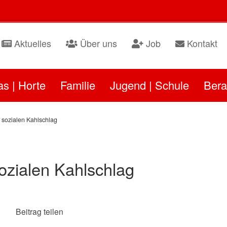
Aktuelles
Über uns
Job
Kontakt
as | Horte
Familie
Jugend | Schule
Bera
 sozialen Kahlschlag
ozialen Kahlschlag
Beitrag teilen