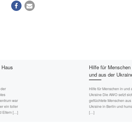
m Haus
Hilfe für Menschen 
und aus der Ukrain
 der
Hilfe für Menschen in und 
tes
Ukraine Die AWO setzt sich
zentrum war
geflüchtete Menschen aus
r ein toller
Ukraine in Berlin und hum
d Eltern […]
[…]