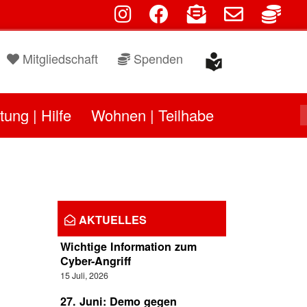
fab fa-instagram
fab fa-facebook
fas fa-envelope-open
far fa-envelo
fas f
Mitgliedschaft
Spenden
tung | Hilfe
Wohnen | Teilhabe
AKTUELLES
Wichtige Information zum
Cyber-Angriff
15 Juli, 2026
27. Juni: Demo gegen