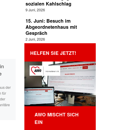
sozialen Kahlschlag
9 Juni, 2026
15. Juni: Besuch im
Abgeordnetenhaus mit
Gespräch
2 Juni, 2026
HELFEN SIE JETZT!
in
Soziale Gerechtigkeit
e
AWO-Themenwochen zur
Bundestagswahl KW30: Sozial
aus der
Gerechtigkeit Die AWO begleit
 für
die 12 Wochen bis zur Wahl un
 der
dem Motto „Deutschland, Du
anitäre
kannst das!“ […]
AWO MISCHT SICH
EIN