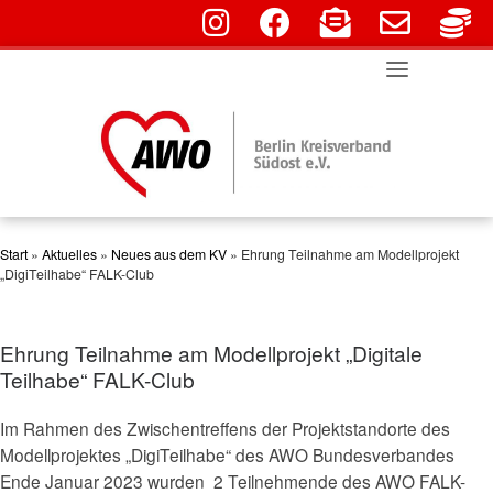
fab fa-instagram
fab fa-facebook
fas fa-envelope-o
far fa-env
fa
Skip
to
content
Start
»
Aktuelles
»
Neues aus dem KV
»
Ehrung Teilnahme am Modellprojekt
„DigiTeilhabe“ FALK-Club
Ehrung Teilnahme am Modellprojekt „Digitale
Teilhabe“ FALK-Club
Im Rahmen des Zwischentreffens der Projektstandorte des
Modellprojektes „DigiTeilhabe“ des AWO Bundesverbandes
Ende Januar 2023 wurden 2 Teilnehmende des AWO FALK-