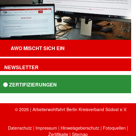
AWO MISCHT SICH EIN
NEWSLETTER
ZERTIFIZIERUNGEN
© 2026 | Arbeiterwohlfahrt Berlin Kreisverband Südost e.V.
Datenschutz
|
Impressum
|
Hinweisgeberschutz
|
Fotoquellen
|
Zertifikatie
| Sitemap