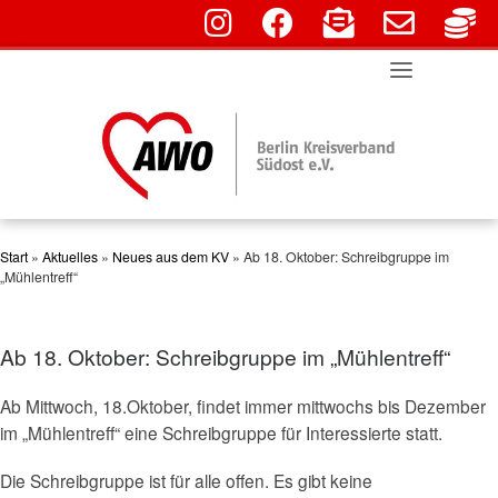
fab fa-instagram
fab fa-facebook
fas fa-envelope-o
far fa-env
fa
Skip
to
content
Start
»
Aktuelles
»
Neues aus dem KV
»
Ab 18. Oktober: Schreibgruppe im
„Mühlentreff“
Ab 18. Oktober: Schreibgruppe im „Mühlentreff“
Ab Mittwoch, 18.Oktober, findet immer mittwochs bis Dezember
im „Mühlentreff“ eine Schreibgruppe für Interessierte statt.
Die Schreibgruppe ist für alle offen. Es gibt keine