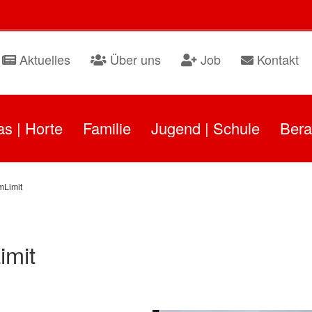
Aktuelles
Über uns
Job
Kontakt
as | Horte
Familie
Jugend | Schule
Bera
mLimit
imit