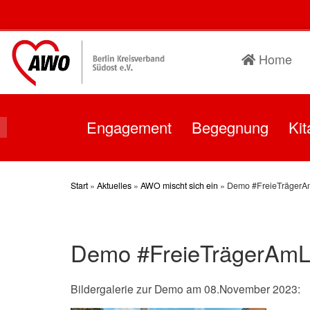
Skip
to
content
Home
Engagement
Begegnung
Kit
Start
»
Aktuelles
»
AWO mischt sich ein
»
Demo #FreieTrägerA
Demo #FreieTrägerAmL
Bildergalerie zur Demo am 08.November 2023: