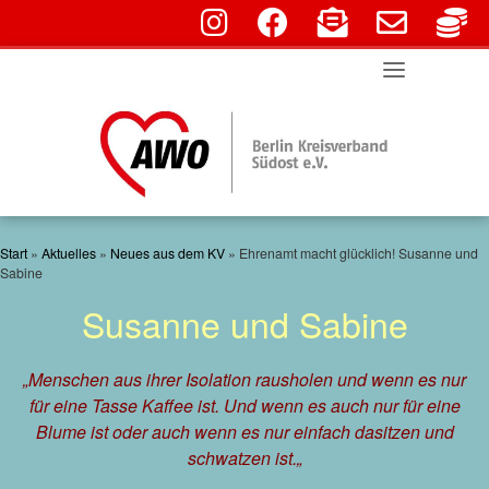
fab fa-instagram
fab fa-facebook
fas fa-envelope-o
far fa-env
fa
Skip
to
content
Start
»
Aktuelles
»
Neues aus dem KV
»
Ehrenamt macht glücklich! Susanne und
Sabine
Susanne und Sabine
„
Menschen aus ihrer Isolation rausholen und wenn es nur
für eine Tasse Kaffee ist. Und wenn es auch nur für eine
Blume ist oder auch wenn es nur einfach dasitzen und
schwatzen ist.
„