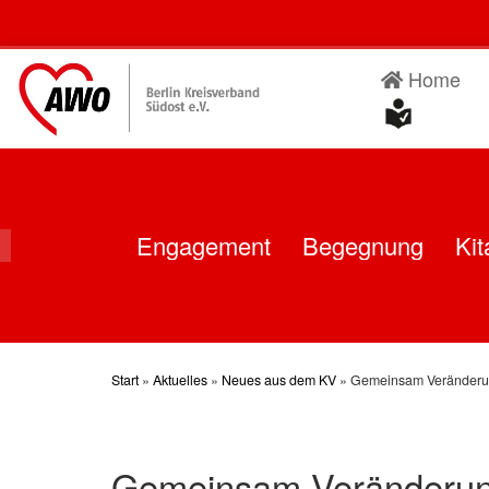
Skip
to
content
Home
Engagement
Begegnung
Kit
Start
»
Aktuelles
»
Neues aus dem KV
»
Gemeinsam Veränderu
Gemeinsam Veränderun