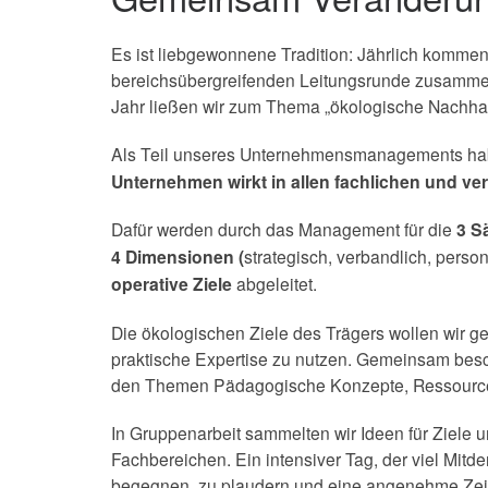
Es ist liebgewonnene Tradition: Jährlich kommen
bereichsübergreifenden Leitungsrunde zusamm
Jahr ließen wir zum Thema „ökologische Nachhalt
Als Teil unseres Unternehmensmanagements haben
Unternehmen wirkt in allen fachlichen
und ver
Dafür werden durch das Management für die
3 S
4 Dimensionen (
strategisch, verbandlich, persone
operative Ziele
abgeleitet.
Die ökologischen Ziele des Trägers wollen wir g
praktische Expertise zu nutzen. Gemeinsam besch
den Themen Pädagogische Konzepte, Ressourcen,
In Gruppenarbeit sammelten wir Ideen für Ziele
Fachbereichen. Ein intensiver Tag, der viel Mit
begegnen, zu plaudern und eine angenehme Zeit