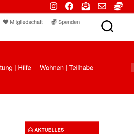
fab fa-instagram
fab fa-facebook
fas fa-envelope-open
far fa-envelo
fas f
Mitgliedschaft
Spenden
tung | Hilfe
Wohnen | Teilhabe
AKTUELLES