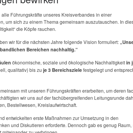
 alle Führungskräfte unseres Kreisverbandes in einer
en, um sich zu einem Thema gemeinsam auszutauschen. In di
igkeit“ die Köpfe rauchen.
 wir für die nächsten Jahre folgende Vision formuliert:
„Uns
bandlichen Bereichen nachhaltig.“
äulen
ökonomische, soziale und ökologische Nachhaltigkeit
in 
ll, qualitativ) bis zu
je 3 Bereichsziele
festgelegt und entspre
emeinsam mit unseren Führungskräften erarbeiten, um deren fa
äftigten wir uns auf der fachübergreifenden Leitungsrunde dah
 Bestellwesen, Kreislaufwirtschaft.
 und entwickelten erste Maßnahmen zur Umsetzung in den
denken und Diskutieren erforderte. Dennoch gab es genug Raum, 
 miteinander zu verbringen.