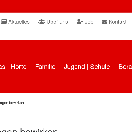
Aktuelles
Über uns
Job
Kontakt
as | Horte
Familie
Jugend | Schule
Bera
ngen bewirken
gen bewirken