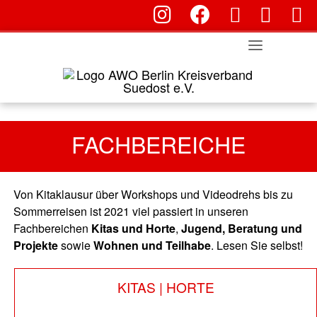
fab fa-instagram
fab fa-facebook
Skip
fas fa-envelop
far fa-en
fa
to
content
FACHBEREICHE
Von Kitaklausur über Workshops und Videodrehs bis zu
Sommerreisen ist 2021 viel passiert in unseren
Fachbereichen
Kitas und Horte
,
Jugend, Beratung und
Projekte
sowie
Wohnen und Teilhabe
. Lesen Sie selbst!
KITAS | HORTE