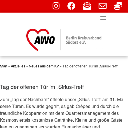
fab fa-instagram
fab fa-facebook
fas fa-envelope-o
far fa-env
fa
Skip
to
content
Start
»
Aktuelles
»
Neues aus dem KV
»
Tag der offenen Tür im „Sirius-Treff“
Tag der offenen Tür im „Sirius-Treff“
Zum „Tag der Nachbarn“ öffnete unser „Sirius-Treff“ am 31. Mai
seine Türen. Es wurde gegrillt, es gab Crêpes und durch die
freundliche Kooperation mit dem Quartiersmanagement des
Kosmosviertels kostenlose Getränke. Kleine und große Gäste
kamen zusammen, es wurden Einmachgläser und