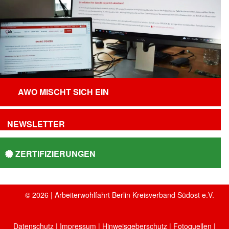
AWO MISCHT SICH EIN
NEWSLETTER
ZERTIFIZIERUNGEN
© 2026 | Arbeiterwohlfahrt Berlin Kreisverband Südost e.V.
Datenschutz
|
Impressum
|
Hinweisgeberschutz
|
Fotoquellen
|