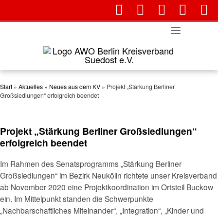
fab fa-instagram
fab fa-facebook
fas fa-envelop
far fa-en
fa
Skip
to
content
Start
»
Aktuelles
»
Neues aus dem KV
»
Projekt „Stärkung Berliner
Großsiedlungen“ erfolgreich beendet
Projekt „Stärkung Berliner Großsiedlungen“
erfolgreich beendet
Im Rahmen des Senatsprogramms „Stärkung Berliner
Großsiedlungen“ im Bezirk Neukölln richtete unser Kreisverband
ab November 2020 eine Projektkoordination im Ortsteil Buckow
ein. Im Mittelpunkt standen die Schwerpunkte
„Nachbarschaftliches Miteinander“, „Integration“, „Kinder und