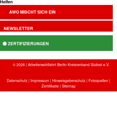
AWO MISCHT SICH EIN
NEWSLETTER
ZERTIFIZIERUNGEN
© 2026 | Arbeiterwohlfahrt Berlin Kreisverband Südost e.V.
Datenschutz
|
Impressum
|
Hinweisgeberschutz
|
Fotoquellen
|
Zertifikatie
| Sitemap