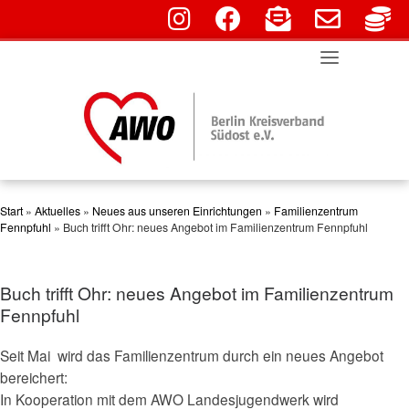
fab fa-instagram
fab fa-facebook
fas fa-envelope-o
far fa-env
fa
Skip
to
content
Start
»
Aktuelles
»
Neues aus unseren Einrichtungen
»
Familienzentrum
Fennpfuhl
»
Buch trifft Ohr: neues Angebot im Familienzentrum Fennpfuhl
Buch trifft Ohr: neues Angebot im Familienzentrum
Fennpfuhl
Seit Mai wird das Familienzentrum durch ein neues Angebot
bereichert:
In Kooperation mit dem AWO Landesjugendwerk wird