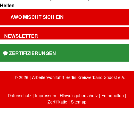
AWO MISCHT SICH EIN
NEWSLETTER
ZERTIFIZIERUNGEN
© 2026 | Arbeiterwohlfahrt Berlin Kreisverband Südost e.V.
Datenschutz
|
Impressum
|
Hinweisgeberschutz
|
Fotoquellen
|
Zertifikatie
| Sitemap