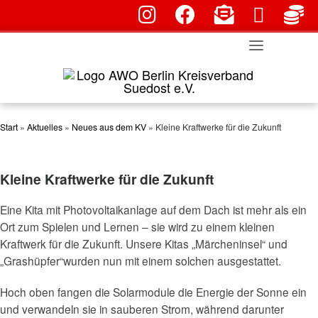
fab fa-instagram
fab fa-facebook
fas fa-envelope-
fa
Skip
far fa-env
to
content
Start
»
Aktuelles
»
Neues aus dem KV
»
Kleine Kraftwerke für die Zukunft
Kleine Kraftwerke für die Zukunft
Eine Kita mit Photovoltaikanlage auf dem Dach ist mehr als ein
Ort zum Spielen und Lernen – sie wird zu einem kleinen
Kraftwerk für die Zukunft. Unsere Kitas „Märcheninsel“ und
„Grashüpfer“wurden nun mit einem solchen ausgestattet.
Hoch oben fangen die Solarmodule die Energie der Sonne ein
und verwandeln sie in sauberen Strom, während darunter