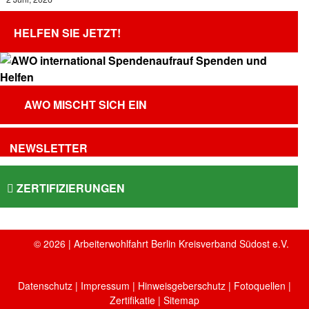
HELFEN SIE JETZT!
AWO MISCHT SICH EIN
NEWSLETTER
ZERTIFIZIERUNGEN
© 2026 | Arbeiterwohlfahrt Berlin Kreisverband Südost e.V.
Datenschutz
|
Impressum
|
Hinweisgeberschutz
|
Fotoquellen
|
Zertifikatie
| Sitemap