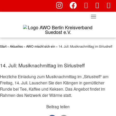
fab fa-instagram
fab fa-facebook
Skip
fas fa-envelop
far fa-en
fa
to
content
Start
»
Aktuelles
»
AWO mischt sich ein
»
14. Juli: Musiknachmittag im Siriustreff
14. Juli: Musiknachmittag im Siriustreff
Herzliche Einladung zum Musiknachmittag im „Siriustreff“ am
Freitag, 14. Juli. Lauschen Sie den Klängen in gemütlicher
Runde bei Tee, Kaffee und Keksen. Das Angebot findet im
Rahmen des Netzwerk der Wärme statt.
Beitrag teilen