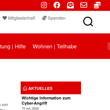
fab fa-instagram
fab fa-facebook
fas fa-envelope-open
far fa-envelo
fas f
Mitgliedschaft
Spenden
tung | Hilfe
Wohnen | Teilhabe
AKTUELLES
Wichtige Information zum
Cyber-Angriff
n von
15 Juli, 2026