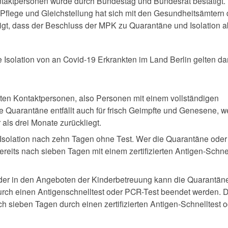
taktpersonen wurde durch Bundestag und Bundesrat bestätigt.
Pflege und Gleichstellung hat sich mit den Gesundheitsämtern 
igt, dass der Beschluss der MPK zu Quarantäne und Isolation ab
Isolation von an Covid-19 Erkrankten im Land Berlin gelten da
erten Kontaktpersonen, also Personen mit einem vollständigen
e Quarantäne entfällt auch für frisch Geimpfte und Genesene, 
als drei Monate zurückliegt.
Isolation nach zehn Tagen ohne Test. Wer die Quarantäne oder
bereits nach sieben Tagen mit einem zertifizierten Antigen-Schne
der in den Angeboten der Kinderbetreuung kann die Quarantäne
urch einen Antigenschnelltest oder PCR-Test beendet werden. D
h sieben Tagen durch einen zertifizierten Antigen-Schnelltest 