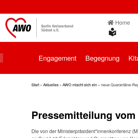
Skip
to
content
Home
Engagement
Begegnung
Kit
Start
»
Aktuelles
»
AWO mischt sich ein
»
neue Quarantäne-Re
Pressemitteilung vom 
Die von der Ministerpräsident*innenkonferenz (