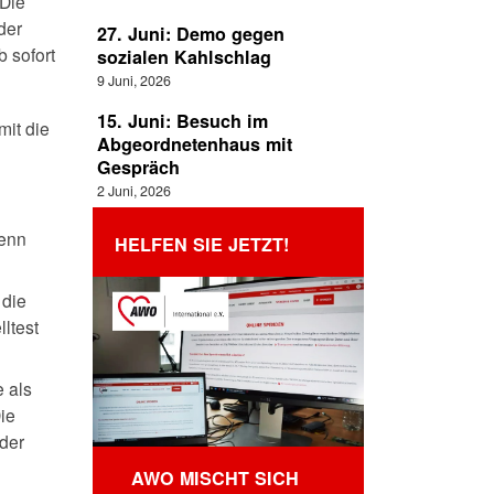
 Die
der
27. Juni: Demo gegen
 sofort
sozialen Kahlschlag
9 Juni, 2026
15. Juni: Besuch im
mit die
Abgeordnetenhaus mit
Gespräch
2 Juni, 2026
wenn
HELFEN SIE JETZT!
 die
lltest
 als
ie
oder
AWO MISCHT SICH