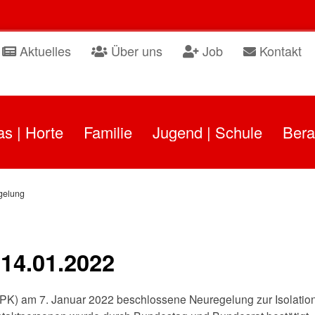
Aktuelles
Über uns
Job
Kontakt
as | Horte
Familie
Jugend | Schule
Bera
gelung
14.01.2022
MPK) am 7. Januar 2022 beschlossene Neuregelung zur Isolatio