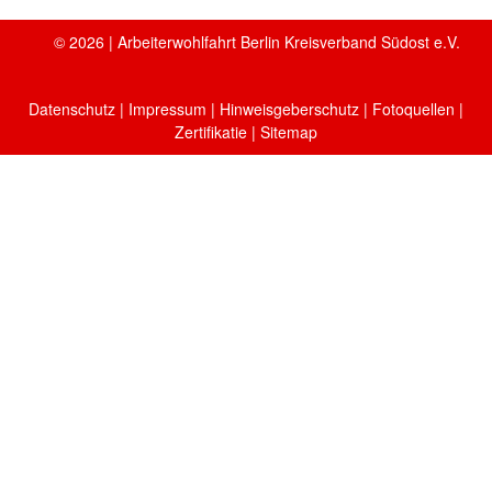
Hintergrundbild/Quelle: AdobeStock_©DOC-Rabe-Media_Megaphone-with-hand
© 2026 | Arbeiterwohlfahrt Berlin Kreisverband Südost e.V.
Datenschutz
|
Impressum
|
Hinweisgeberschutz
|
Fotoquellen
|
Zertifikatie
| Sitemap