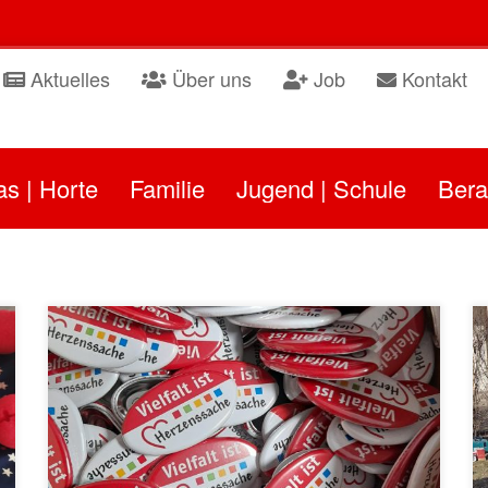
Aktuelles
Über uns
Job
Kontakt
as | Horte
Familie
Jugend | Schule
Bera
Vielfalt ist Herzenssache: AWO gegen Rassismus 2025
Anlässlich der Internationalen Wochen gegen Rassismus
haben wir in diesem Jahr Buttons gefertigt und an unsere
Einrichtungen verteilt.So können wir nach außen tragen,
was für uns ganz klar ist und wonach wir täglich leben:
Vielfalt ist Herzenssache! Einige unserer Einrichtungen
haben eigene Ideen umgesetzt: Im FALK Club fand eine
spontane Malaktion mit Gesprächsrunde statt. Im