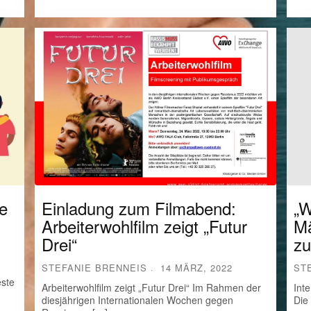
te
Einladung zum Filmabend:
„W
Arbeiterwohlfilm zeigt „Futur
Mä
Drei“
zu
STEFANIE BRENNEIS
14 MÄRZ, 2022
ST
este
Arbeiterwohlfilm zeigt „Futur Drei“ Im Rahmen der
Int
diesjährigen Internationalen Wochen gegen
Die