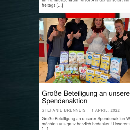
freitags […]
Große Beteiligung an unsere
Spendenaktion
STEFANIE BRENNEIS
1 APRIL, 2022
Große Beteiligung an unserer Spendenaktion W
möchten uns ganz herzlich bedanken! Unserem
[…]