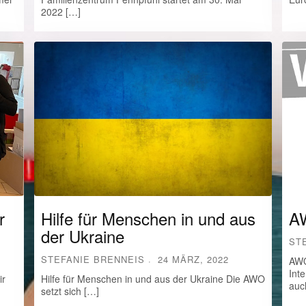
2022 […]
r
Hilfe für Menschen in und aus
A
der Ukraine
ST
STEFANIE BRENNEIS
24 MÄRZ, 2022
AWO
Int
ir
Hilfe für Menschen in und aus der Ukraine Die AWO
auc
setzt sich […]