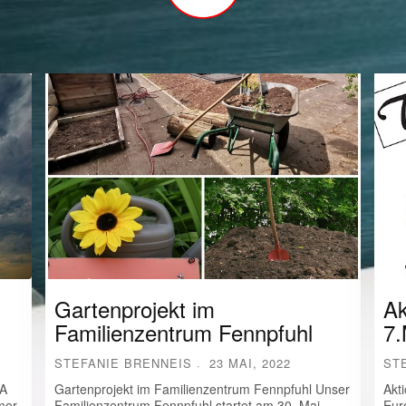
Gartenprojekt im
Ak
Familienzentrum Fennpfuhl
7.
STEFANIE BRENNEIS
23 MAI, 2022
ST
FA
Gartenprojekt im Familienzentrum Fennpfuhl Unser
Akt
mer
Familienzentrum Fennpfuhl startet am 30. Mai
Eur