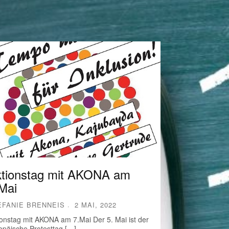
tionstag mit AKONA am
Mai
EFANIE BRENNEIS
2 MAI, 2022
ionstag mit AKONA am 7.Mai Der 5. Mai ist der
opäische Protesttag […]