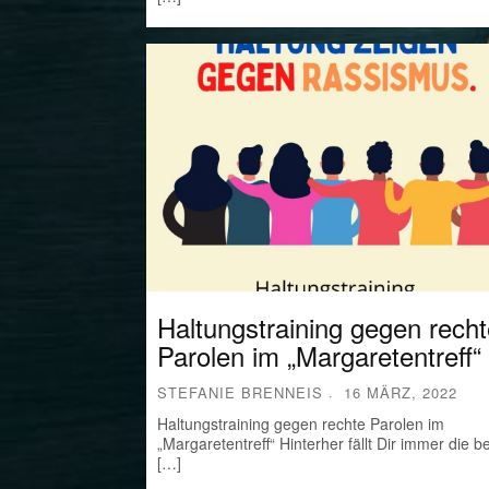
Haltungstraining gegen rech
Parolen im „Margaretentreff“
STEFANIE BRENNEIS
16 MÄRZ, 2022
Haltungstraining gegen rechte Parolen im
„Margaretentreff“ Hinterher fällt Dir immer die b
[…]